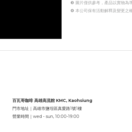
❸ 圖片僅供參考，產品以實物為
❹ 本公司保有活動解釋及變更之
百瓦哥咖啡 高雄高流館 KMC, Kaohsiung
門市地址｜高雄市鹽埕區真愛路1號1樓
營業時間｜wed - sun, 10:00-19:00