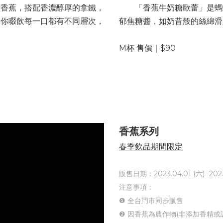
產香蕉，搭配香濃醇厚的拿鐵，
「香蕉牛奶糖歐蕾」是螞
讓你啜飲每一口都有不同層次，
郁焦糖醬，如奶昔般的絲綿滑
M杯 售價｜$90
香蕉系列
春季飲品期間限定
販售日期：2023.04.01 (六) -2023
注意事項：
❶ 全台門市同步販售
❷ 因香蕉為農作物(非添加香精或