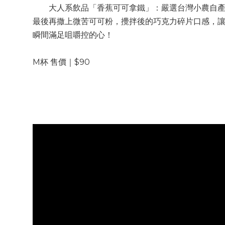
大人系飲品「香蕉可可拿鐵」：嚴選台灣小農自
最後再撒上微苦可可粉，攪拌後的巧克力碎片口感，
瞬間滿足咀嚼控的心！
M杯 售價｜$90