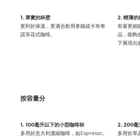
1. 厚實的杯壁
2. 輕薄
更利於保溫，更適合飲用拿鐵或卡布奇
有著更細
諾等花式咖啡。
品，能夠
下展現出
按容量分
1. 100毫升以下的小型咖啡杯
2. 20
多用於意大利濃縮咖啡，如Espresso。
多用於單