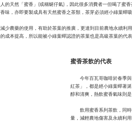
的天然「蜜香」(或稱蜒仔氣)，因此很多消費者一但喝了蜜香
之香味，亦即要製成具有天然蜜香之茶類，茶芽必須經小綠葉蟬
少農藥的使用，有助於茶葉的推廣，更達到目前農地永續利用
摘的成本提高，所以能被小綠葉蟬認證的茶葉也是高級茶葉的代
蜜香茶飲的代表
今年百瓦哥咖啡於春季與秋
紅茶」，都是經小綠葉蟬著涎
醇和清爽，熱飲蜜香氣味則是
飲用蜜香系列茶飲，同時有
量，減輕農地傷害及永續利用