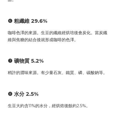
❻ 粗纖維 29.6%
咖啡色澤的來源。生豆的纖維經烘培後會炭化。當炭纖
維與焦糖的結合後就形成咖啡的色澤。
❼ 礦物質 5.2%
稍許的澀味來源。有少量石灰、鐵質、磷、碳酸鈉等。
❽ 水分 2.5%
生豆大約含11%的水分，經烘焙後餘約2.5%。