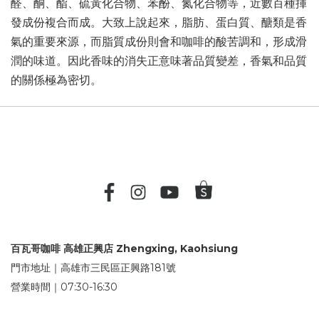
醛、酮、酯、硫黃化合物、苯酚、氮化合物等，近數百種揮
發成份複合而成。大致上說起來，脂肪、蛋白質、醣類是香
氣的重要來源，而脂質成份則會和咖啡的酸苦調和，形成滑
潤的味道。因此香味的消失正意味著品質變差，香氣和品質
的關係極為密切。
百瓦哥咖啡 高雄正興店 Zhengxing, Kaohsiung
門市地址｜高雄市三民區正興路181號
營業時間｜07:30-16:30